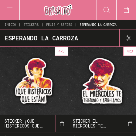
INICIO
|
STICKERS
|
PELIS Y SERIES
|
ESPERANDO LA CARROZA
ESPERANDO LA CARROZA
4x3
4x3
STICKER ¡QUÉ
STICKER EL
HISTÉRICOS QUE
MIÉRCOLES TE
ESTÁN!
TELEFONEO Y
ARREGLAMOS