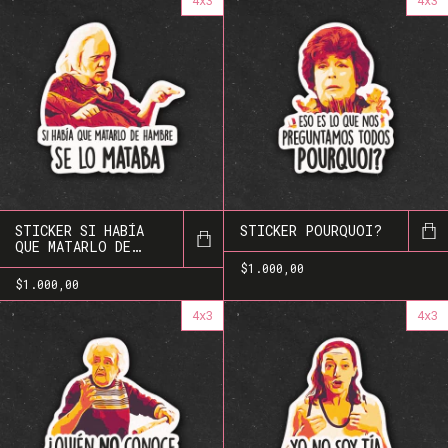
4x3
4x3
STICKER SI HABÍA
STICKER POURQUOI?
QUE MATARLO DE
HAMBRE, SE LO
$1.000,00
MATABA
$1.000,00
4x3
4x3